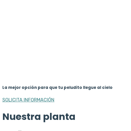
Plan Compets Evidencia:$759.000
Plan Compets Presencial:$819.000
Plan Standard:$509.000
Plan Exclusivo Presencial:$1.039.000
Plan Exclusivo Videollamada:$969.000
Plan Premium:$1.219.000
Plan Eco-Grupal:$99.000
Plan Básico:$159.000
Plan Compets Evidencia Sin recordatorios:$379.000
Plan Compets Evidencia:$469.000
Plan Compets Presencial:$519.000
Plan Standard:$259.000
Plan Exclusivo Presencial:$679.000
Plan Exclusivo Videollamada:$619.000
Plan Premium:$769.000
La mejor opción para que tu peludito llegue al cielo
SOLICITA INFORMACIÓN
Nuestra planta