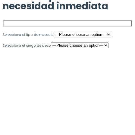
necesidad inmediata
Selecciona el tipo de mascota
Selecciona el rango de peso
Plan Eco-Grupal:$79.000
Plan Básico:$129.000
Plan Standard:$199.000
Plan Compets Evidencia Sin recordatorios:$319.000
Plan Compets Evidencia:$399.000
Plan Compets Presencial:$449.000
Plan Exclusivo Presencial:$579.000
Plan Exclusivo Videollamada:$539.000
Plan Premium:$669.000
Plan Eco-Grupal:$109.000
Plan Básico:$179.000
Plan Standard:$299.000
Plan Compets Evidencia Sin recordatorios:$459.000
Plan Compets Evidencia:$579.000
Plan Compets Presencial:$649.000