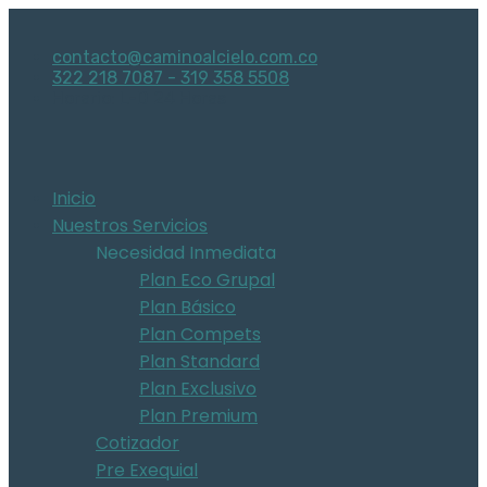
contacto@caminoalcielo.com.co
322 218 7087 - 319 358 5508
Horario: L-D 24 Horas
Inicio
Nuestros Servicios
Necesidad Inmediata
Plan Eco Grupal
Plan Básico
Plan Compets
Plan Standard
Plan Exclusivo
Plan Premium
Cotizador
Pre Exequial