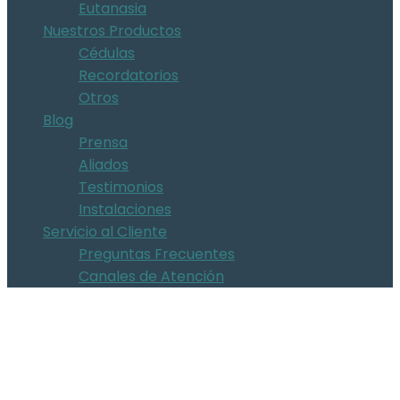
Eutanasia
Nuestros Productos
Cédulas
Recordatorios
Otros
Blog
Prensa
Aliados
Testimonios
Instalaciones
Servicio al Cliente
Preguntas Frecuentes
Canales de Atención